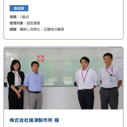
製造業
規模：
1拠点
管理対象：
固定資産
課題：
棚卸し効率化・正確性の確保
株式会社島津製作所 様