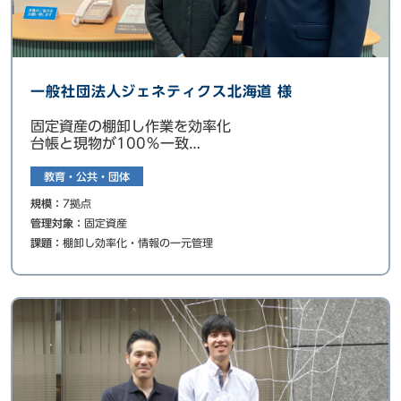
一般社団法人ジェネティクス北海道 様
固定資産の棚卸し作業を効率化
台帳と現物が100％一致
メンテナンス履歴で修繕・更新計画の適正化も
教育・公共・団体
規模：
7拠点
管理対象：
固定資産
課題：
棚卸し効率化・情報の一元管理