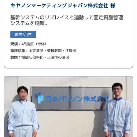
キヤノンマーケティングジャパン株式会社 様
基幹システムのリプレイスと連動して固定資産管理
システムを刷新
棚卸しは操作性やコスト面からConvi.BASEを採用
卸売/小売
規模：
45拠点（単体）
管理対象：
固定資産・機械装置・IT機器
課題：
棚卸し効率化・正確性の確保