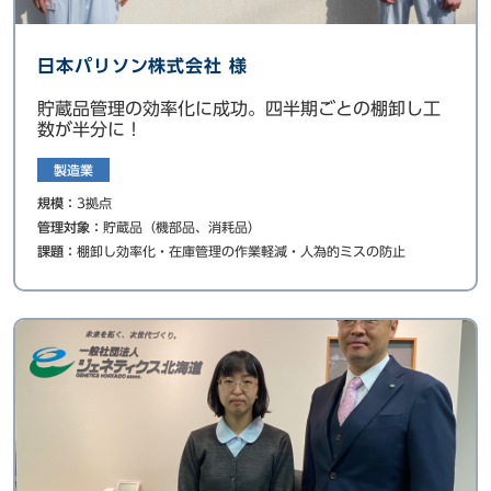
日本パリソン株式会社 様
貯蔵品管理の効率化に成功。四半期ごとの棚卸し工
数が半分に！
製造業
規模：
3拠点
管理対象：
貯蔵品（機部品、消耗品）
課題：
棚卸し効率化・在庫管理の作業軽減・人為的ミスの防止