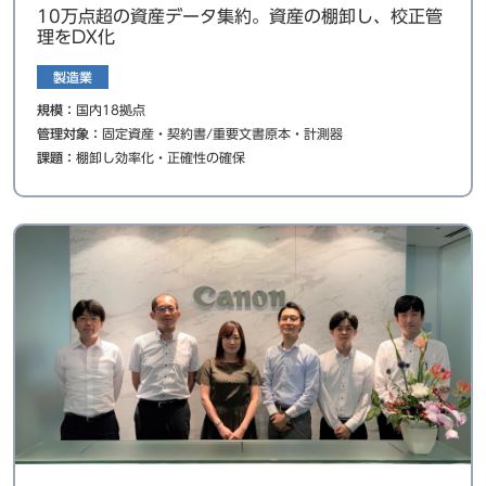
10万点超の資産データ集約。資産の棚卸し、校正管
理をDX化
製造業
規模：
国内18拠点
管理対象：
固定資産・契約書/重要文書原本・計測器
課題：
棚卸し効率化・正確性の確保