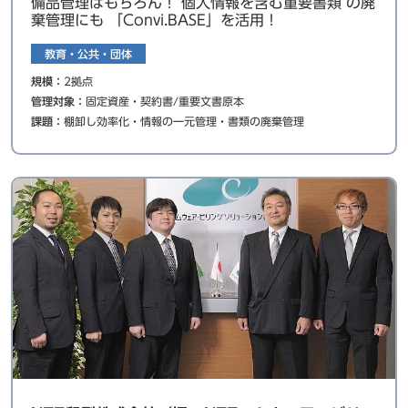
備品管理はもちろん！ 個人情報を含む重要書類 の廃
棄管理にも 「Convi.BASE」を活用！
教育・公共・団体
規模：
2拠点
管理対象：
固定資産・契約書/重要文書原本
課題：
棚卸し効率化・情報の一元管理・書類の廃棄管理