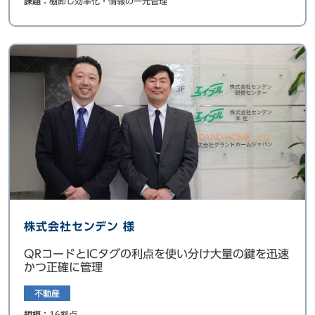
課題：
棚卸し効率化・情報の一元管理
株式会社センデン 様
QRコードとICタグの利点を使い分け大量の鍵を迅速
かつ正確に管理
不動産
規模：
16拠点